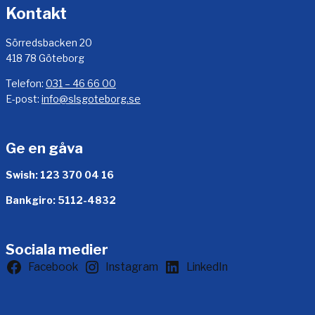
Kontakt
g
h
Sörredsbacken 20
e
418 78 Göteborg
l
-
Telefon:
031 – 46 66 00
o
E-post:
info@slsgoteborg.se
c
h
h
Ge en gåva
a
l
Swish: 123 370 04 16
v
d
Bankgiro: 5112-4832
a
g
Sociala medier
Facebook
Instagram
LinkedIn