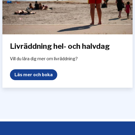
r
e
Livräddning hel- och halvdag
Vill du lära dig mer om livräddning?
L
Läs mer och boka
i
v
r
ä
d
d
n
i
n