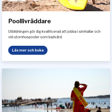
Poollivräddare
Utbildningen gör dig kvalificerad att jobba i simhallar och
vid utomhuspooler som badvärd.
P
Läs mer och boka
o
o
l
l
i
v
r
ä
d
d
a