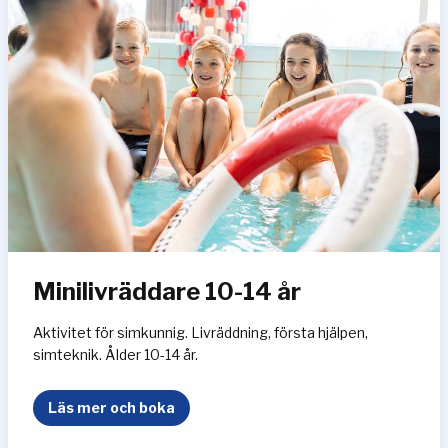
v
r
ä
d
d
a
r
e
6
-
9
å
Minilivräddare 10-14 år
r
Aktivitet för simkunnig. Livräddning, första hjälpen,
simteknik. Ålder 10-14 år.
M
Läs mer och boka
i