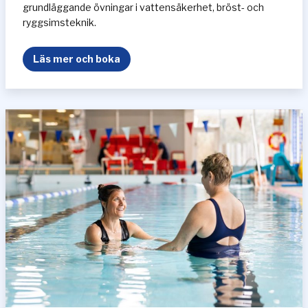
grundläggande övningar i vattensäkerhet, bröst- och
ryggsimsteknik.
V
Läs mer och boka
u
x
n
a
n
y
b
ö
r
j
a
r
e