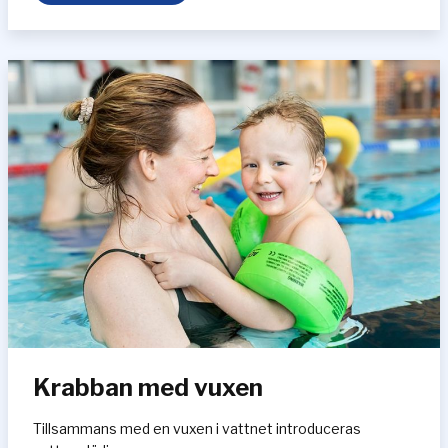
n
k
a
n
Krabban med vuxen
Tillsammans med en vuxen i vattnet introduceras