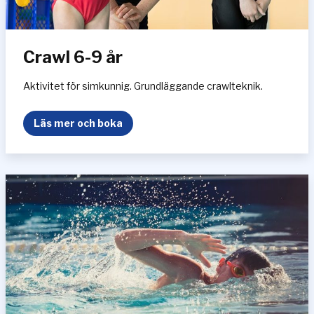
–
N
y
Crawl 6-9 år
b
ö
r
Aktivitet för simkunnig. Grundläggande crawlteknik.
j
a
C
Läs mer och boka
r
r
e
a
&
w
F
l
o
6
r
-
t
9
s
å
ä
r
t
t
n