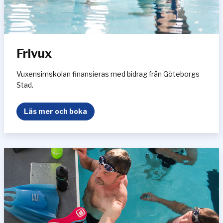
i
n
g
Frivux
Vuxensimskolan finansieras med bidrag från Göteborgs
Stad.
F
Läs mer och boka
r
i
v
u
x