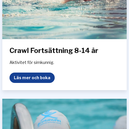
r
Crawl Fortsättning 8-14 år
Aktivitet för simkunnig.
C
Läs mer och boka
r
a
w
l
F
o
r
t