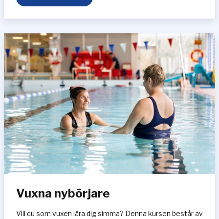
i
v
r
ä
d
d
n
i
n
g
s
l
ä
g
e
r
Vuxna nybörjare
Vill du som vuxen lära dig simma? Denna kursen består av