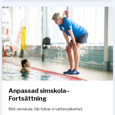
a
s
s
a
d
s
i
m
s
k
o
l
a
–
N
Anpassad simskola–
y
b
Fortsättning
ö
r
BSS-simskola. Här tränar vi vattensäkerhet.
j