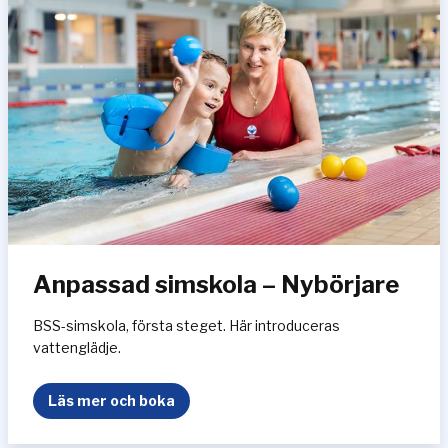
Anpassad simskola – Nybörjare
BSS-simskola, första steget. Här introduceras
vattenglädje.
A
Läs mer och boka
n
p