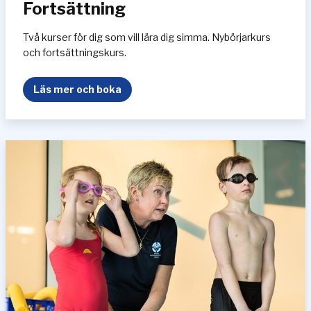
Fortsättning
t
s
Två kurser för dig som vill lära dig simma. Nybörjarkurs
ä
och fortsättningskurs.
t
t
S
Läs mer och boka
n
i
i
m
n
s
g
k
o
l
a
f
r
å
n
7
å
r