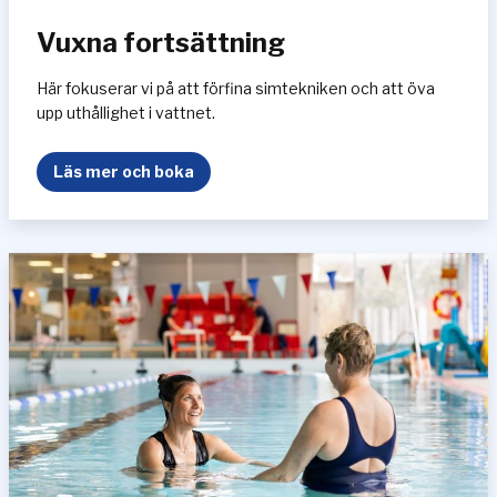
Vuxna fortsättning
Här fokuserar vi på att förfina simtekniken och att öva
upp uthållighet i vattnet.
V
Läs mer och boka
u
x
n
a
f
o
r
t
s
ä
t
t
n