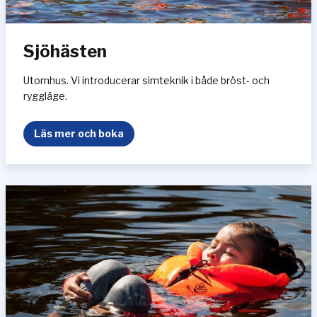
e
Sjöhästen
Utomhus. Vi introducerar simteknik i både bröst- och
ryggläge.
S
Läs mer och boka
j
ö
h
ä
s
t
e
n