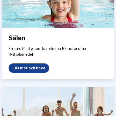
Sälen
En kurs för dig som kan simma 10 meter utan
flythjälpmedel.
S
Läs mer och boka
ä
l
e
n