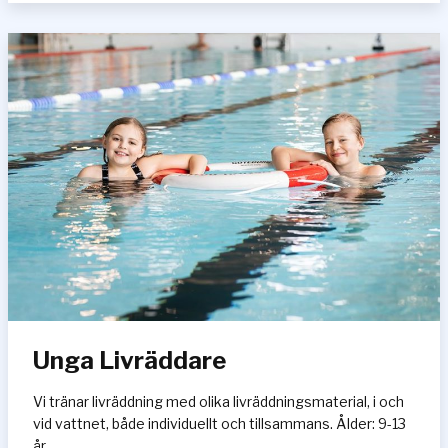
n
i
l
i
v
r
ä
d
d
a
r
e
1
0
-
1
Unga Livräddare
4
å
r
Vi tränar livräddning med olika livräddningsmaterial, i och
vid vattnet, både individuellt och tillsammans. Ålder: 9-13
år.