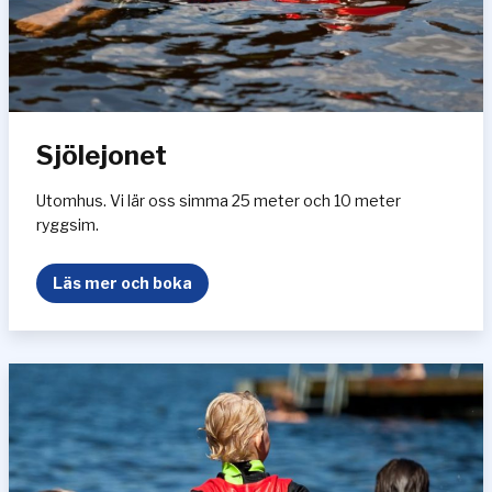
Sjölejonet
Utomhus. Vi lär oss simma 25 meter och 10 meter
ryggsim.
S
Läs mer och boka
j
ö
l
e
j
o
n
e