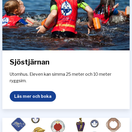
t
Sjöstjärnan
Utomhus. Eleven kan simma 25 meter och 10 meter
ryggsim.
S
Läs mer och boka
j
ö
s
t
j