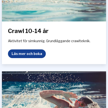
i
n
g
Crawl 10-14 år
Aktivitet för simkunnig. Grundläggande crawlteknik.
C
Läs mer och boka
r
a
w
l
1
0
-
1
4
å