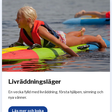
e
s
t
a
g
n
i
n
g
Livräddningsläger
En vecka fylld med livräddning, första hjälpen, simning och
nya vänner.
L
Läs mer och boka