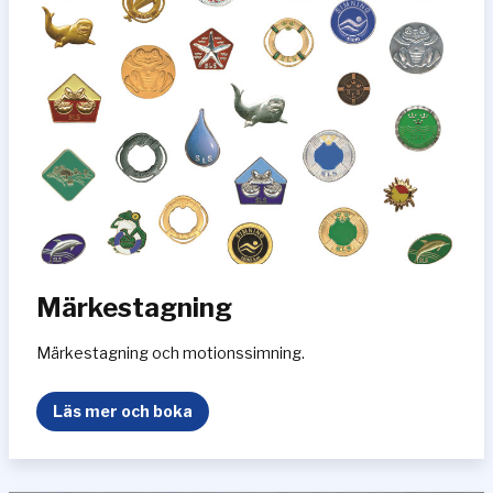
ä
r
n
a
n
Märkestagning
Märkestagning och motionssimning.
M
Läs mer och boka
ä
r
k