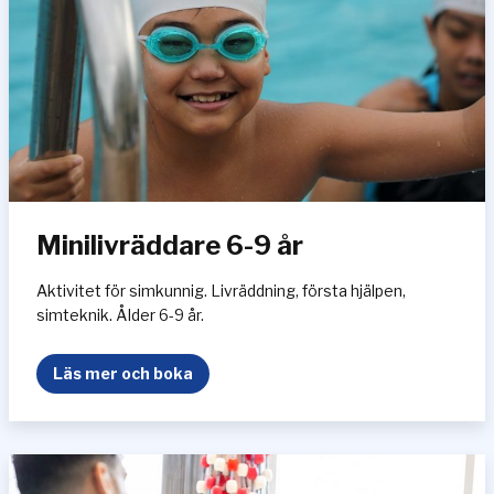
s
ä
t
t
n
i
n
g
8
Minilivräddare 6-9 år
-
1
4
Aktivitet för simkunnig. Livräddning, första hjälpen,
å
simteknik. Ålder 6-9 år.
r
M
Läs mer och boka
i
n
i
l
i