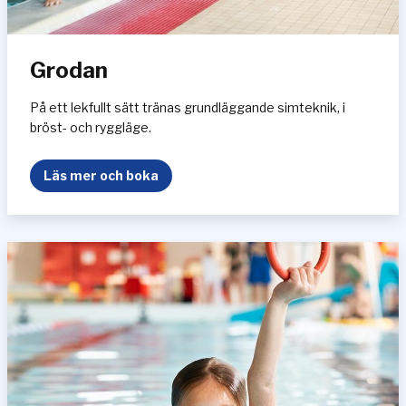
Grodan
På ett lekfullt sätt tränas grundläggande simteknik, i
bröst- och ryggläge.
G
Läs mer och boka
r
o
d
a
n