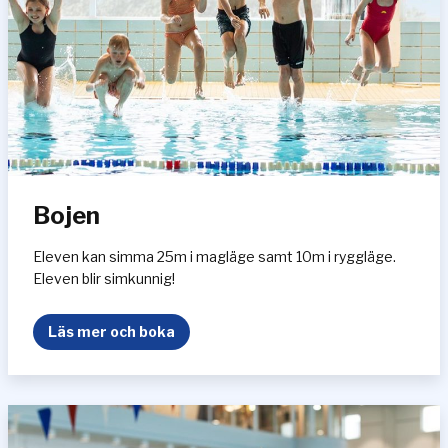
Bojen
Eleven kan simma 25m i magläge samt 10m i ryggläge.
Eleven blir simkunnig!
B
Läs mer och boka
o
j
e
n