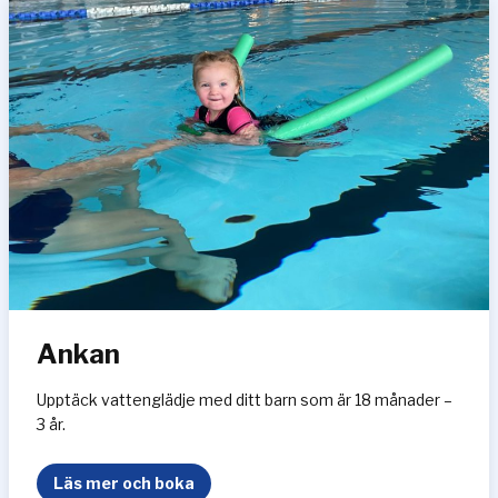
n
Ankan
Upptäck vattenglädje med ditt barn som är 18 månader –
3 år.
A
Läs mer och boka