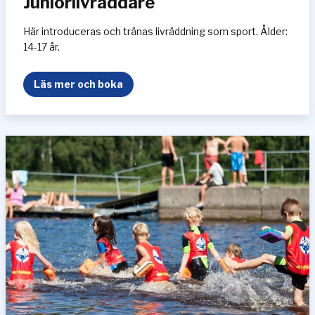
Juniorlivräddare
Här introduceras och tränas livräddning som sport. Ålder:
14-17 år.
J
Läs mer och boka
u
n
i
o
r
l
i
v
r
ä
d
d
a
r