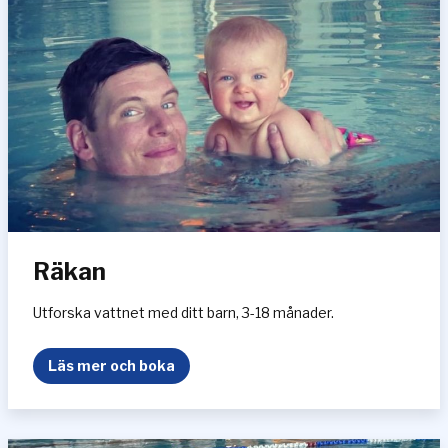
Räkan
Utforska vattnet med ditt barn, 3-18 månader.
R
Läs mer och boka
ä
k
a