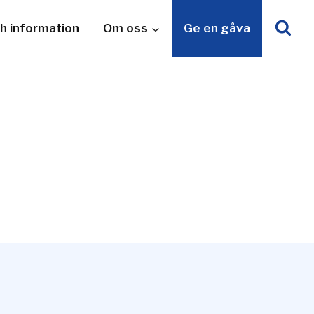
h information
Om oss
Ge en gåva