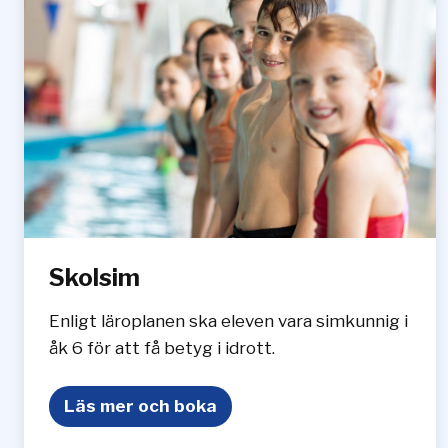
Skolsim
Enligt läroplanen ska eleven vara simkunnig i
åk 6 för att få betyg i idrott.
S
Läs mer och boka
k