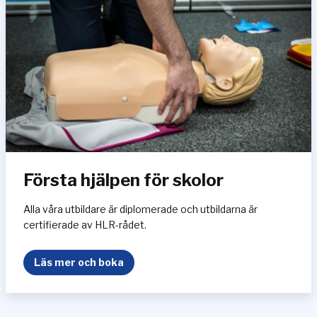
j
ä
l
p
e
n
Första hjälpen för skolor
Alla våra utbildare är diplomerade och utbildarna är
certifierade av HLR-rådet.
F
Läs mer och boka
ö
r
s