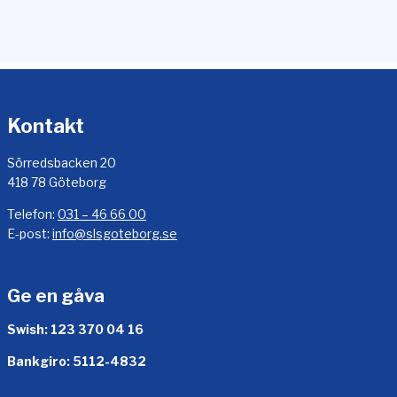
t
a
h
j
ä
l
Kontakt
p
e
Sörredsbacken 20
n
418 78 Göteborg
f
ö
Telefon:
031 – 46 66 00
r
E-post:
info@slsgoteborg.se
s
k
o
Ge en gåva
l
o
Swish: 123 370 04 16
r
Bankgiro: 5112-4832