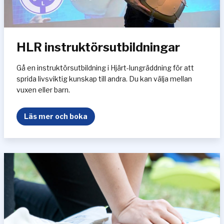
,
b
a
r
HLR instruktörsutbildningar
n
o
c
Gå en instruktörsutbildning i Hjärt-lungräddning för att
h
sprida livsviktig kunskap till andra. Du kan välja mellan
o
vuxen eller barn.
l
y
H
Läs mer och boka
c
L
k
R
s
i
f
n
a
s
l
t
l
r
u
k