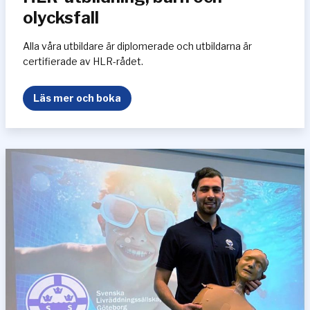
d
olycksfall
n
i
Alla våra utbildare är diplomerade och utbildarna är
n
certifierade av HLR-rådet.
g
H
Läs mer och boka
L
R
-
u
t
b
i
l
d
n
i
n
g