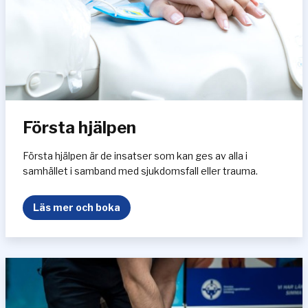
t
ö
r
s
u
t
b
i
Första hjälpen
l
d
n
Första hjälpen är de insatser som kan ges av alla i
i
samhället i samband med sjukdomsfall eller trauma.
n
g
F
Läs mer och boka
a
ö
r
r
s
t
a
h