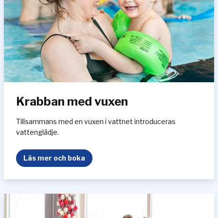
Krabban med vuxen
Tillsammans med en vuxen i vattnet introduceras
vattenglädje.
K
Läs mer och boka
r
a
b
b
a