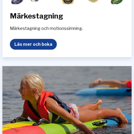
Märkestagning
Märkestagning och motionssimning.
M
Läs mer och boka
ä
r
k
e
s
t
a
g
n
i
n
g