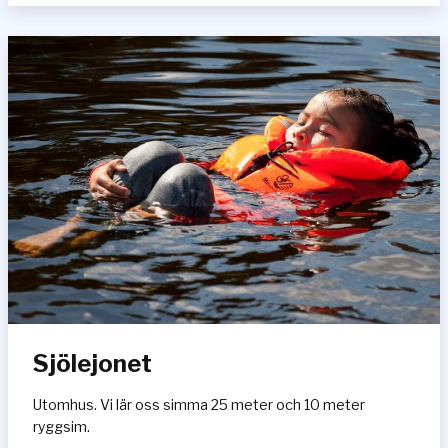
ö
h
ä
s
t
e
n
Sjölejonet
Utomhus. Vi lär oss simma 25 meter och 10 meter
ryggsim.