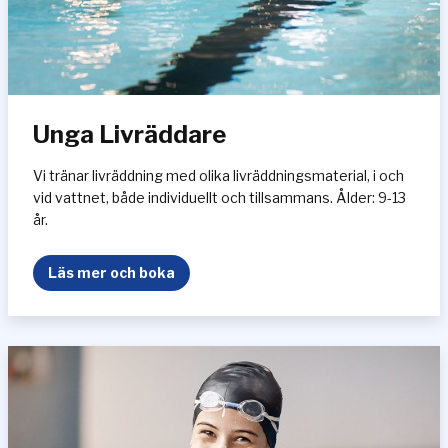
e
1
0
-
1
Unga Livräddare
4
å
r
Vi tränar livräddning med olika livräddningsmaterial, i och
vid vattnet, både individuellt och tillsammans. Ålder: 9-13
år.
U
Läs mer och boka
n
g
a
L
i
v
r
ä