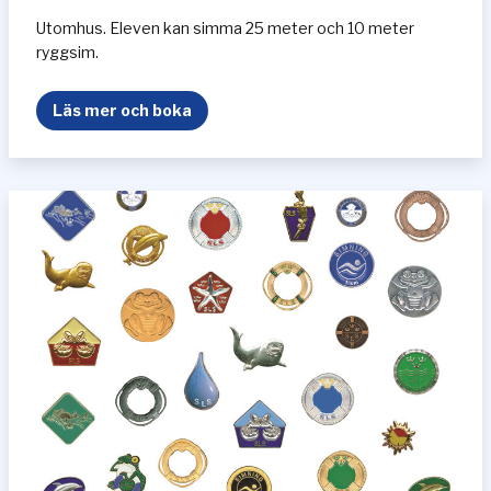
Utomhus. Eleven kan simma 25 meter och 10 meter
ryggsim.
S
Läs mer och boka
j
ö
s
t
j
ä
r
n
a
n