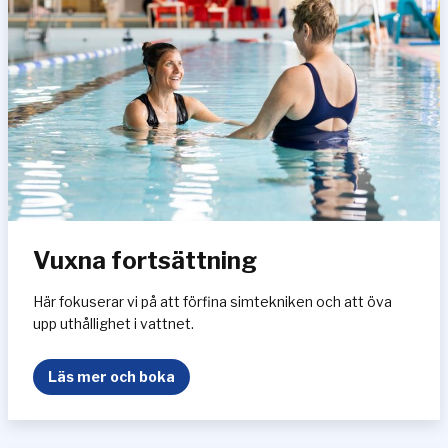
b
ö
r
j
a
r
e
Vuxna fortsättning
Här fokuserar vi på att förfina simtekniken och att öva
upp uthållighet i vattnet.
V
Läs mer och boka
u
x
n