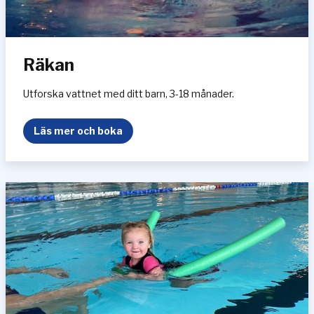
Räkan
Utforska vattnet med ditt barn, 3-18 månader.
R
Läs mer och boka
ä
k
a
n