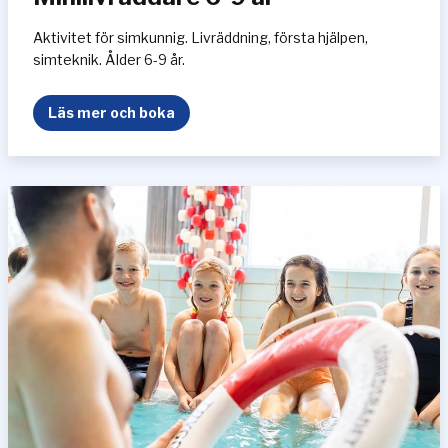
1
4
Aktivitet för simkunnig. Livräddning, första hjälpen,
å
simteknik. Ålder 6-9 år.
r
M
Läs mer och boka
i
n
i
l
i
v
r
ä
d
d
a
r
e
6
-