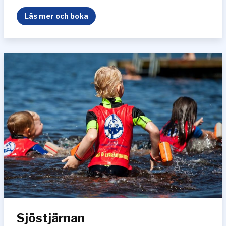
S
Läs mer och boka
j
ö
l
e
j
o
n
e
t
Sjöstjärnan