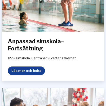
s
k
o
l
a
–
N
Anpassad simskola–
y
b
Fortsättning
ö
r
BSS-simskola. Här tränar vi vattensäkerhet.
j
a
A
Läs mer och boka
r
n
e
p
a
s
s
a