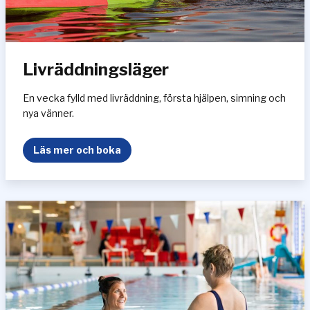
Livräddningsläger
En vecka fylld med livräddning, första hjälpen, simning och
nya vänner.
L
Läs mer och boka
i
v
r
ä
d
d
n
i
n
g