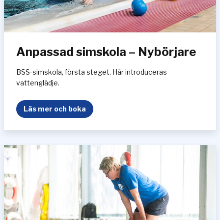
Anpassad simskola – Nybörjare
BSS-simskola, första steget. Här introduceras
vattenglädje.
A
Läs mer och boka
n
p
a
s
s
a
d
s
i
m