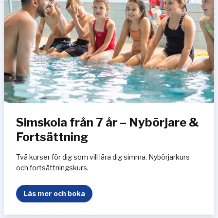
d
s
i
m
s
k
o
l
a
–
F
Simskola från 7 år – Nybörjare &
o
r
Fortsättning
t
s
Två kurser för dig som vill lära dig simma. Nybörjarkurs
ä
och fortsättningskurs.
t
t
S
Läs mer och boka
n
i
i
m
n