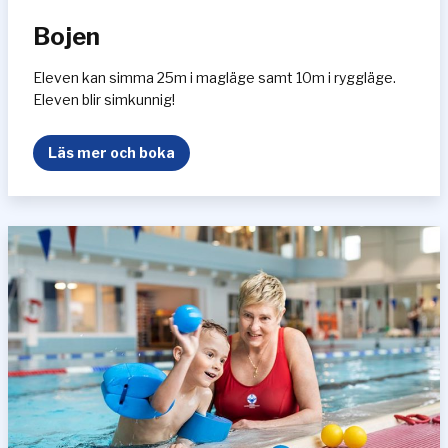
Bojen
Eleven kan simma 25m i magläge samt 10m i ryggläge.
Eleven blir simkunnig!
B
Läs mer och boka
o
j
e
n