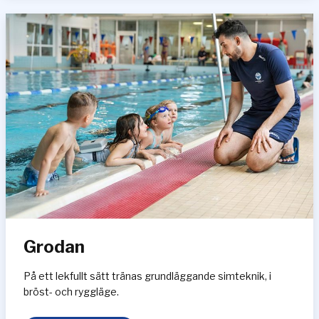
p
i
n
g
e
n
Grodan
På ett lekfullt sätt tränas grundläggande simteknik, i
bröst- och ryggläge.