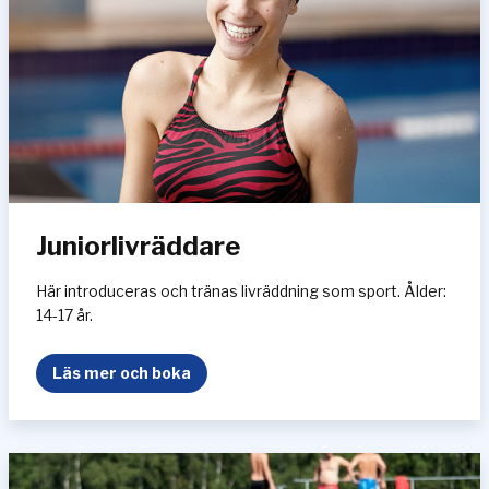
d
d
a
r
e
Juniorlivräddare
Här introduceras och tränas livräddning som sport. Ålder:
14-17 år.
J
Läs mer och boka
u
n
i
o