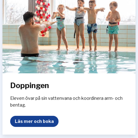
n
m
e
d
v
u
x
e
n
Doppingen
Eleven övar på sin vattenvana och koordinera arm- och
bentag.
D
Läs mer och boka
o
p