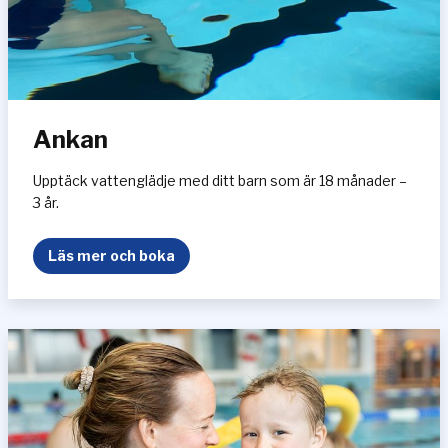
Ankan
Upptäck vattenglädje med ditt barn som är 18 månader –
3 år.
A
Läs mer och boka
n
k
a
n