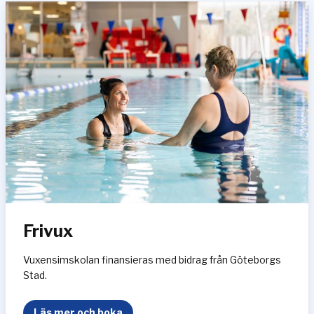
a
f
o
r
t
s
ä
t
t
n
i
n
g
Frivux
Vuxensimskolan finansieras med bidrag från Göteborgs
Stad.
F
Läs mer och boka