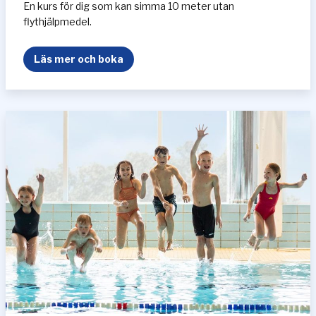
En kurs för dig som kan simma 10 meter utan
flythjälpmedel.
S
Läs mer och boka
ä
l
e
n