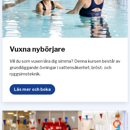
s
l
ä
g
e
r
Vuxna nybörjare
Vill du som vuxen lära dig simma? Denna kursen består av
grundläggande övningar i vattensäkerhet, bröst- och
ryggsimsteknik.
V
Läs mer och boka
u
x
n
a
n
y