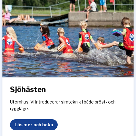
r
l
i
v
r
ä
d
d
a
r
e
Sjöhästen
Utomhus. Vi introducerar simteknik i både bröst- och
ryggläge.
S
Läs mer och boka
j