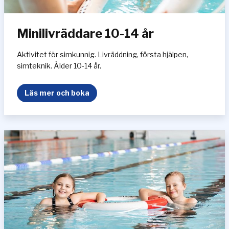
9
å
Minilivräddare 10-14 år
r
Aktivitet för simkunnig. Livräddning, första hjälpen,
simteknik. Ålder 10-14 år.
M
Läs mer och boka
i
n
i
l
i
v
r
ä
d
d
a
r