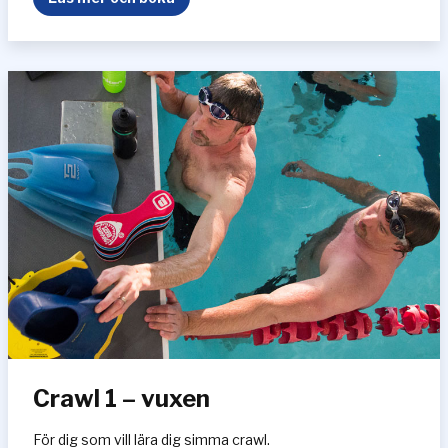
r
i
v
u
x
Crawl 1 – vuxen
För dig som vill lära dig simma crawl.